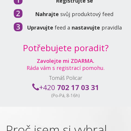
Registrujte se
Nahrajte
svůj produktový feed
Upravujte
feed a
nastavujte
pravidla
Potřebujete poradit?
Zavolejte mi ZDARMA.
Ráda vám s registrací pomohu.
Tomáš Policar
+420
702 17 03 31
(Po-Pá, 8-16h)
Proč jsem si vybral
P