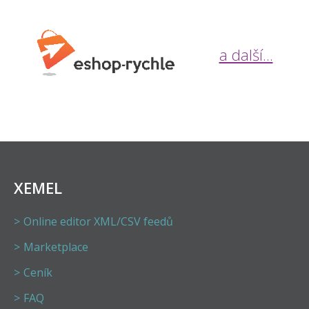
a další...
XEMEL
Online editor XML/CSV feedů
Marketplace
Ceník
FAQ