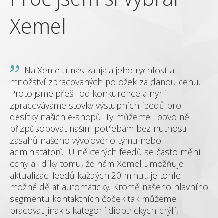
Xemel
Na Xemelu nás zaujala jeho rychlost a
množství zpracovaných položek za danou cenu.
je
Proto jsme přešli od konkurence a nyní
dě
zpracováváme stovky výstupních feedů pro
zá
me
desítky našich e-shopů. Ty můžeme libovolně
sh
přizpůsobovat našim potřebám bez nutnosti
mó
zásahů našeho vývojového týmu nebo
administátorů. U některých feedů se často mění
 a
ceny a i díky tomu, že nám Xemel umožňuje
aktualizaci feedů každých 20 minut, je tohle
možné dělat automaticky. Kromě našeho hlavního
segmentu kontaktních čoček tak můžeme
hop
pracovat jinak s kategorií dioptrických brýlí,