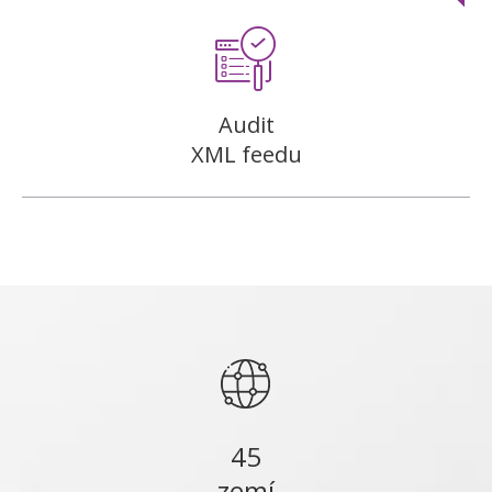
Audit
XML feedu
45
zemí