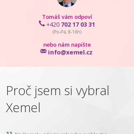
Tomáš vám odpoví
+420
702 17 03 31
(Po-Pá, 8-16h)
nebo nám napište
info@xemel.cz
Proč jsem si vybral
P
Xemel