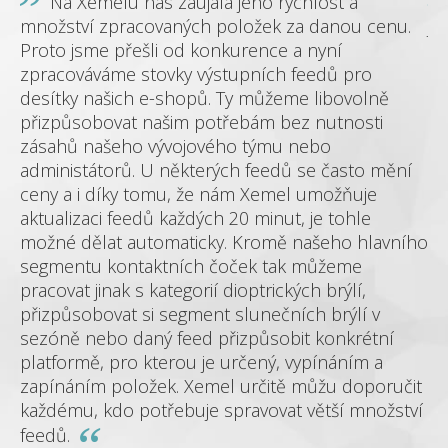
Na Xemelu nás zaujala jeho rychlost a
množství zpracovaných položek za danou cenu.
je
Proto jsme přešli od konkurence a nyní
dě
zpracováváme stovky výstupních feedů pro
zá
me
desítky našich e-shopů. Ty můžeme libovolně
sh
přizpůsobovat našim potřebám bez nutnosti
mó
zásahů našeho vývojového týmu nebo
administátorů. U některých feedů se často mění
 a
ceny a i díky tomu, že nám Xemel umožňuje
aktualizaci feedů každých 20 minut, je tohle
možné dělat automaticky. Kromě našeho hlavního
segmentu kontaktních čoček tak můžeme
hop
pracovat jinak s kategorií dioptrických brýlí,
přizpůsobovat si segment slunečních brýlí v
sezóně nebo daný feed přizpůsobit konkrétní
platformě, pro kterou je určený, vypínáním a
zapínáním položek. Xemel určitě můžu doporučit
každému, kdo potřebuje spravovat větší množství
feedů.