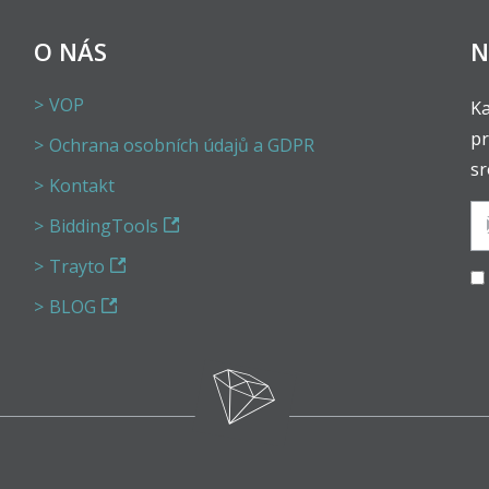
O NÁS
N
VOP
Ka
pr
Ochrana osobních údajů a GDPR
sr
Kontakt
BiddingTools
Trayto
BLOG