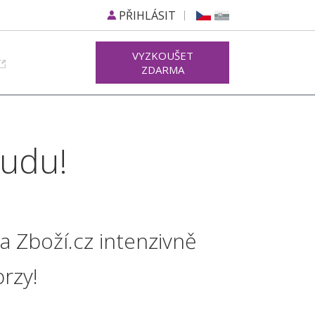
PŘIHLÁSIT
VYZKOUŠET
ZDARMA
oudu!
 Zboží.cz intenzivně
brzy!