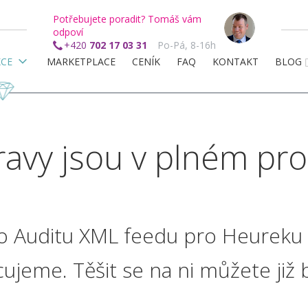
Potřebujete poradit? Tomáš vám
odpoví
+420
702 17 03 31
Po-Pá, 8-16h
KCE
MARKETPLACE
CENÍK
FAQ
KONTAKT
BLOG
ravy jsou v plném pr
 o Auditu XML feedu pro Heureku a
ujeme. Těšit se na ni můžete již 