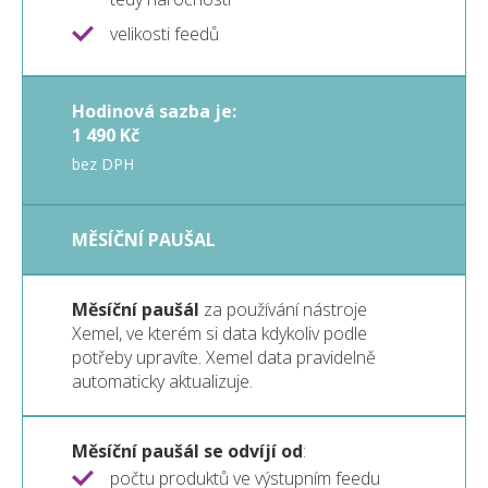
velikosti feedů
Hodinová sazba je:
1 490 Kč
bez DPH
MĚSÍČNÍ PAUŠAL
Měsíční paušál
za používání nástroje
Xemel, ve kterém si data kdykoliv podle
potřeby upravíte. Xemel data pravidelně
automaticky aktualizuje.
Měsíční paušál se odvíjí od
:
počtu produktů ve výstupním feedu