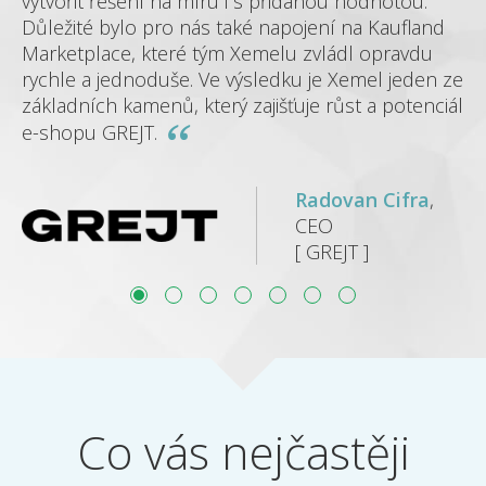
vytvořit řešení na míru i s přidanou hodnotou.
pr
Důležité bylo pro nás také napojení na Kaufland
př
Marketplace, které tým Xemelu zvládl opravdu
se
rychle a jednoduše. Ve výsledku je Xemel jeden ze
pl
základních kamenů, který zajišťuje růst a potenciál
za
ka
e-shopu GREJT.
fe
Radovan Cifra
,
CEO
[ GREJT ]
Co vás nejčastěji