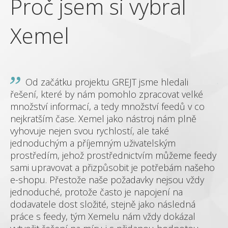
Proč jsem si vybral
P
Xemel
Od začátku projektu GREJT jsme hledali
řešení, které by nám pomohlo zpracovat velké
mn
množství informací, a tedy množství feedů v co
Pr
nejkratším čase. Xemel jako nástroj nám plně
zp
me
vyhovuje nejen svou rychlostí, ale také
de
jednoduchým a příjemným uživatelským
př
prostředím, jehož prostřednictvím můžeme feedy
zá
sami upravovat a přizpůsobit je potřebám našeho
ad
 a
e-shopu. Přestože naše požadavky nejsou vždy
ce
jednoduché, protože často je napojení na
ak
dodavatele dost složité, stejně jako následná
mo
práce s feedy, tým Xemelu nám vždy dokázal
se
hop