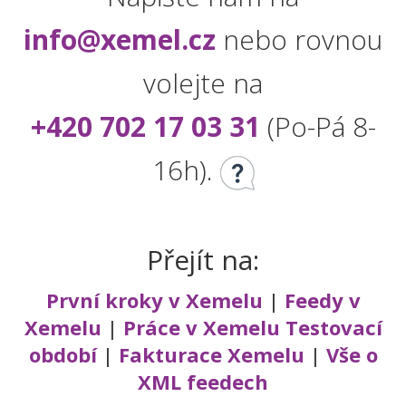
info@xemel.cz
nebo rovnou
volejte na
+420 702 17 03 31
(Po-Pá 8-
16h).
Přejít na:
První kroky v Xemelu
|
Feedy v
Xemelu
|
Práce v Xemelu
Testovací
období
|
Fakturace Xemelu
|
Vše o
XML feedech