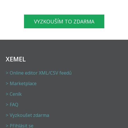
VYZKOUŠÍM TO ZDARMA
XEMEL
Online editor XML/CSV feedů
Marketplace
Ceník
FAQ
Vyzkoušet zdarma
Přihlásit se