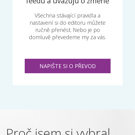
feedů a uvažuju o změně
Všechna stávající pravidla
a
nastavení si do editoru můžete
ručně přenést. Nebo je po
domluvě převedeme my za vás.
NAPIŠTE SI O PŘEVOD
Proč jsem si vybral
P