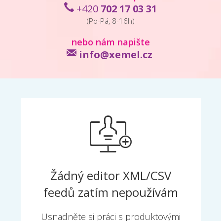
+420
702 17 03 31
(Po-Pá, 8-16h)
nebo nám napište
info@xemel.cz
Žádný editor XML/CSV
feedů zatím nepoužívám
Usnadněte si práci s produktovými