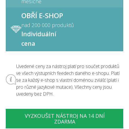
měsíčně
OBŘÍ E-SHOP
nad 200 000 produktů
Individuální
cena
Uvedené ceny za nástroj platí pro součet produktů
ve všech výstupních feedech daného e-shopu. Platí
se za každý e-shop s vlastní doménou zvlášť (platí i
pro různé jazykové mutace). Všechny ceny jsou
uvedeny bez DPH.
VYZKOUŠET NÁSTROJ NA 14 DNÍ
ZDARMA