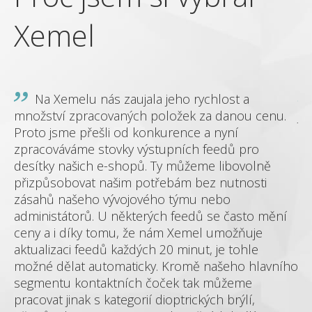
Xemel
Na Xemelu nás zaujala jeho rychlost a
množství zpracovaných položek za danou cenu.
je
Proto jsme přešli od konkurence a nyní
dě
zpracováváme stovky výstupních feedů pro
zá
me
desítky našich e-shopů. Ty můžeme libovolně
sh
přizpůsobovat našim potřebám bez nutnosti
mó
zásahů našeho vývojového týmu nebo
administátorů. U některých feedů se často mění
 a
ceny a i díky tomu, že nám Xemel umožňuje
aktualizaci feedů každých 20 minut, je tohle
možné dělat automaticky. Kromě našeho hlavního
segmentu kontaktních čoček tak můžeme
hop
pracovat jinak s kategorií dioptrických brýlí,