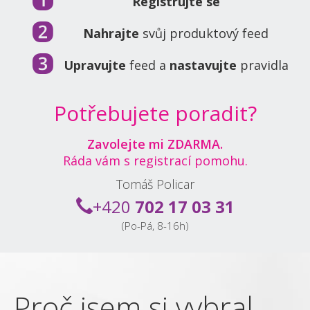
Registrujte se
Nahrajte
svůj produktový feed
Upravujte
feed a
nastavujte
pravidla
Potřebujete poradit?
Zavolejte mi ZDARMA.
Ráda vám s registrací pomohu.
Tomáš Policar
+420
702 17 03 31
(Po-Pá, 8-16h)
Proč jsem si vybral
P