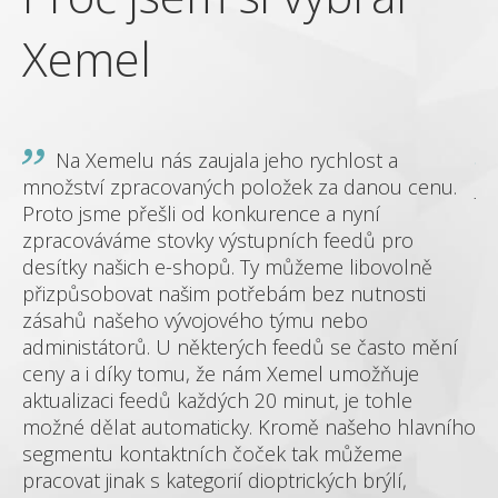
Xemel
Na Xemelu nás zaujala jeho rychlost a
množství zpracovaných položek za danou cenu.
je
Proto jsme přešli od konkurence a nyní
dě
zpracováváme stovky výstupních feedů pro
zá
me
desítky našich e-shopů. Ty můžeme libovolně
sh
přizpůsobovat našim potřebám bez nutnosti
mó
zásahů našeho vývojového týmu nebo
administátorů. U některých feedů se často mění
 a
ceny a i díky tomu, že nám Xemel umožňuje
aktualizaci feedů každých 20 minut, je tohle
možné dělat automaticky. Kromě našeho hlavního
segmentu kontaktních čoček tak můžeme
hop
pracovat jinak s kategorií dioptrických brýlí,