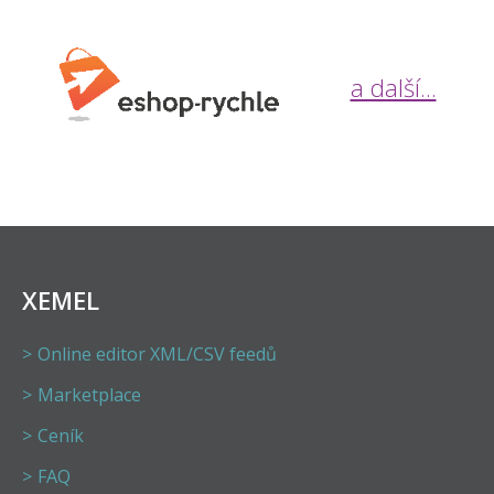
a další...
XEMEL
Online editor XML/CSV feedů
Marketplace
Ceník
FAQ